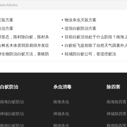
New Articles
灭鼠方案
物业杀虫灭鼠方案
防治方案
堤坝白蚁防治方案
部形态，陈村除白蚁，陈村杀
目前白蚁活动处于什么阶段？南海
古树名木体质弱容易得并发症
白蚁纷飞提前除了自然天气因素外
种生物防治白蚁方法，黄岐防
桂城防白蚁公司，签堤挖蚁法
白蚁防治
杀虫消毒
除四害
南海白蚁防治
南海杀虫
南海除四害
禅城白蚁防治
禅城杀虫
禅城除四害
顺德白蚁防治
顺德杀虫
顺德除四害