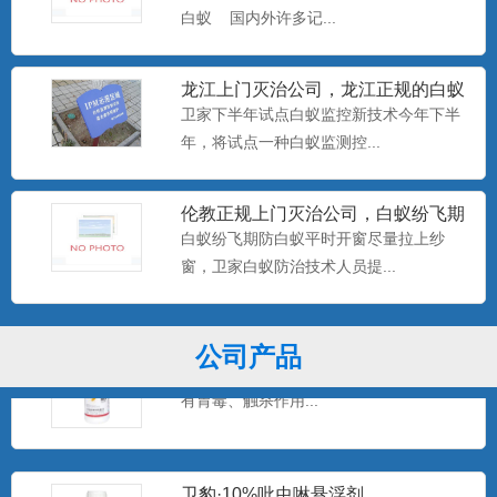
白蚁 国内外许多记...
美国百户泰2.5%联苯菊酯悬浮剂
产品特点：美国富美实公司出品，无刺激
龙江上门灭治公司，龙江正规的白蚁
气味，可杀可防，具有驱避...
防治中心，卫家下半年试点白
卫家下半年试点白蚁监控新技术今年下半
年，将试点一种白蚁监测控...
美国百户喜10%联苯菊酯乳油
伦教正规上门灭治公司，白蚁纷飞期
产品特点：美国富美实公司出品，有刺激
防白蚁平时开窗尽量拉上纱窗
白蚁纷飞期防白蚁平时开窗尽量拉上纱
气味，具有驱避和触杀作用...
窗，卫家白蚁防治技术人员提...
卫豹·卫喜2.5%氟虫腈悬浮剂
公司产品
非驱避剂型，无刺激气味，可杀可防，具
有胃毒、触杀作用...
卫豹·10%吡虫啉悬浮剂