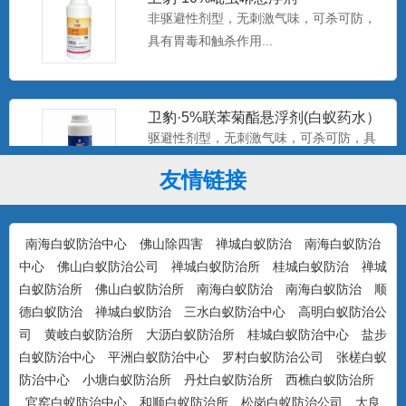
非驱避性剂型，无刺激气味，可杀可防，
具有胃毒和触杀作用...
卫豹·5%联苯菊酯悬浮剂(白蚁药水）
驱避性剂型，无刺激气味，可杀可防，具
有驱避和触杀作用...
友情链接
康宇·白浪15%吡虫啉悬浮剂（白蚁
南海白蚁防治中心
佛山除四害
禅城白蚁防治
南海白蚁防治
药）
防治对象：装修预防、活蚁杀灭、树木防
中心
佛山白蚁防治公司
禅城白蚁防治所
桂城白蚁防治
禅城
治...
白蚁防治所
佛山白蚁防治所
南海白蚁防治
南海白蚁防治
顺
德白蚁防治
禅城白蚁防治
三水白蚁防治中心
高明白蚁防治公
司
黄岐白蚁防治所
大沥白蚁防治所
桂城白蚁防治中心
盐步
美国百户泰2.5%联苯菊酯悬浮剂
白蚁防治中心
平洲白蚁防治中心
罗村白蚁防治公司
张槎白蚁
产品特点：美国富美实公司出品，无刺激
防治中心
小塘白蚁防治所
丹灶白蚁防治所
西樵白蚁防治所
气味，可杀可防，具有驱避...
官窑白蚁防治中心
和顺白蚁防治所
松岗白蚁防治公司
大良