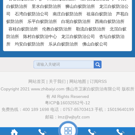
白蚁防治所
里水白蚁防治所
狮山白蚁防治所
龙江白蚁防治公
司
石湾白蚁防治公司
南庄白蚁防治所
祖庙白蚁防治
芦苞白
美国百户喜10%联苯菊酯乳油
蚁防治所
乐平白蚁防治所
白坭白蚁防治所
西南白蚁防治所
产品特点：美国富美实公司出品，有刺激
容桂白蚁防治所
伦教白蚁防治所
勒流白蚁防治所
北滘白蚁
气味，具有驱避和触杀作用...
防治所
陈村白蚁防治中心
龙江白蚁防治公司
杏坛白蚁防治
所
均安白蚁防治所
乐从白蚁防治所
佛山白蚁公司
卫豹·卫喜2.5%氟虫腈悬浮剂
非驱避剂型，无刺激气味，可杀可防，具
有胃毒、触杀作用...
网站首页
|
关于我们
|
网站地图
|
订阅RSS
Copyright 2021
www.zhibaiyi.com
佛山市卫家白蚁防治有限公司 版权所
有 All Rights Reserved
卫豹·10%吡虫啉悬浮剂
粤ICP备16032552号-12
非驱避性剂型，无刺激气味，可杀可防，
免费热线：400 189 1698 电话：0757-85703413 手机：15019640199
具有胃毒和触杀作用...
邮箱：lmz@wjbyfz.com