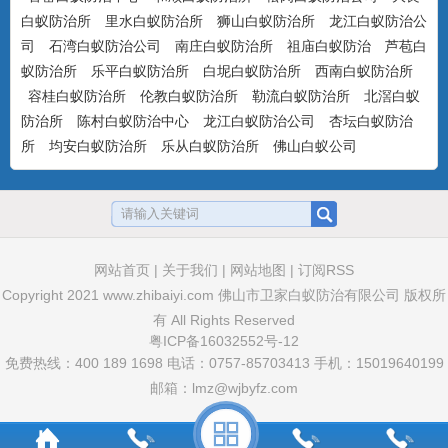
白蚁防治所
里水白蚁防治所
狮山白蚁防治所
龙江白蚁防治公
司
石湾白蚁防治公司
南庄白蚁防治所
祖庙白蚁防治
芦苞白
蚁防治所
乐平白蚁防治所
白坭白蚁防治所
西南白蚁防治所
美国百户喜10%联苯菊酯乳油
容桂白蚁防治所
伦教白蚁防治所
勒流白蚁防治所
北滘白蚁
产品特点：美国富美实公司出品，有刺激
防治所
陈村白蚁防治中心
龙江白蚁防治公司
杏坛白蚁防治
气味，具有驱避和触杀作用...
所
均安白蚁防治所
乐从白蚁防治所
佛山白蚁公司
卫豹·卫喜2.5%氟虫腈悬浮剂
非驱避剂型，无刺激气味，可杀可防，具
有胃毒、触杀作用...
网站首页
|
关于我们
|
网站地图
|
订阅RSS
Copyright 2021
www.zhibaiyi.com
佛山市卫家白蚁防治有限公司 版权所
有 All Rights Reserved
粤ICP备16032552号-12
卫豹·10%吡虫啉悬浮剂
免费热线：400 189 1698 电话：0757-85703413 手机：15019640199
非驱避性剂型，无刺激气味，可杀可防，
邮箱：lmz@wjbyfz.com
具有胃毒和触杀作用...