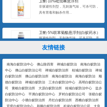
非驱避性剂型，无刺激气味，可杀可防，
具有胃毒和触杀作用...
卫豹·5%联苯菊酯悬浮剂(白蚁药水）
驱避性剂型，无刺激气味，可杀可防，具
有驱避和触杀作用...
友情链接
康宇·白浪15%吡虫啉悬浮剂（白蚁
南海白蚁防治中心
佛山除四害
禅城白蚁防治
南海白蚁防治
药）
防治对象：装修预防、活蚁杀灭、树木防
中心
佛山白蚁防治公司
禅城白蚁防治所
桂城白蚁防治
禅城
治...
白蚁防治所
佛山白蚁防治所
南海白蚁防治
南海白蚁防治
顺
德白蚁防治
禅城白蚁防治
三水白蚁防治中心
高明白蚁防治公
司
黄岐白蚁防治所
大沥白蚁防治所
桂城白蚁防治中心
盐步
美国百户泰2.5%联苯菊酯悬浮剂
白蚁防治中心
平洲白蚁防治中心
罗村白蚁防治公司
张槎白蚁
产品特点：美国富美实公司出品，无刺激
防治中心
小塘白蚁防治所
丹灶白蚁防治所
西樵白蚁防治所
气味，可杀可防，具有驱避...
官窑白蚁防治中心
和顺白蚁防治所
松岗白蚁防治公司
大良