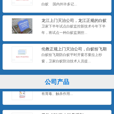
白蚁 国内外许多记...
美国百户泰2.5%联苯菊酯悬浮剂
产品特点：美国富美实公司出品，无刺激
龙江上门灭治公司，龙江正规的白蚁
气味，可杀可防，具有驱避...
防治中心，卫家下半年试点白
卫家下半年试点白蚁监控新技术今年下半
年，将试点一种白蚁监测控...
美国百户喜10%联苯菊酯乳油
伦教正规上门灭治公司，白蚁纷飞期
产品特点：美国富美实公司出品，有刺激
防白蚁平时开窗尽量拉上纱窗
白蚁纷飞期防白蚁平时开窗尽量拉上纱
气味，具有驱避和触杀作用...
窗，卫家白蚁防治技术人员提...
卫豹·卫喜2.5%氟虫腈悬浮剂
公司产品
非驱避剂型，无刺激气味，可杀可防，具
有胃毒、触杀作用...
卫豹·10%吡虫啉悬浮剂