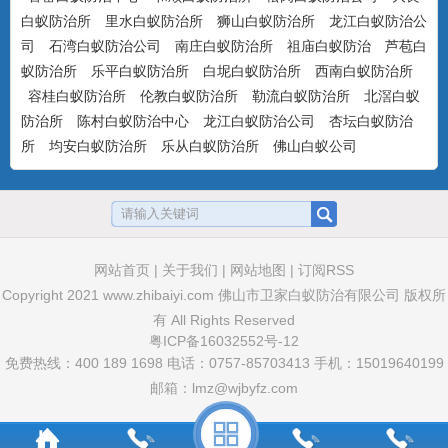
美国百户喜10%联苯菊酯乳油
白蚁防治所
里水白蚁防治所
狮山白蚁防治所
龙江白蚁防治公
产品特点：美国富美实公司出品，有刺激
司
石湾白蚁防治公司
南庄白蚁防治所
祖庙白蚁防治
芦苞白
气味，具有驱避和触杀作用...
蚁防治所
乐平白蚁防治所
白坭白蚁防治所
西南白蚁防治所
容桂白蚁防治所
伦教白蚁防治所
勒流白蚁防治所
北滘白蚁
防治所
陈村白蚁防治中心
龙江白蚁防治公司
杏坛白蚁防治
所
均安白蚁防治所
乐从白蚁防治所
佛山白蚁公司
卫豹·卫喜2.5%氟虫腈悬浮剂
非驱避剂型，无刺激气味，可杀可防，具
有胃毒、触杀作用...
网站首页
|
关于我们
|
网站地图
|
订阅RSS
卫豹·10%吡虫啉悬浮剂
Copyright 2021
www.zhibaiyi.com
佛山市卫家白蚁防治有限公司 版权所
非驱避性剂型，无刺激气味，可杀可防，
有 All Rights Reserved
具有胃毒和触杀作用...
粤ICP备16032552号-12
免费热线：400 189 1698 电话：0757-85703413 手机：15019640199
邮箱：lmz@wjbyfz.com
卫豹·5%联苯菊酯悬浮剂(白蚁药水）
驱避性剂型，无刺激气味，可杀可防，具