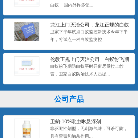
产品特点：美国富美实公司出品，无刺激
白蚁 国内外许多记...
气味，可杀可防，具有驱避...
龙江上门灭治公司，龙江正规的白蚁
防治中心，卫家下半年试点白
卫家下半年试点白蚁监控新技术今年下半
美国百户喜10%联苯菊酯乳油
年，将试点一种白蚁监测控...
产品特点：美国富美实公司出品，有刺激
气味，具有驱避和触杀作用...
伦教正规上门灭治公司，白蚁纷飞期
防白蚁平时开窗尽量拉上纱窗
白蚁纷飞期防白蚁平时开窗尽量拉上纱
窗，卫家白蚁防治技术人员提...
卫豹·卫喜2.5%氟虫腈悬浮剂
非驱避剂型，无刺激气味，可杀可防，具
有胃毒、触杀作用...
公司产品
卫豹·10%吡虫啉悬浮剂
非驱避性剂型，无刺激气味，可杀可防，
具有胃毒和触杀作用...