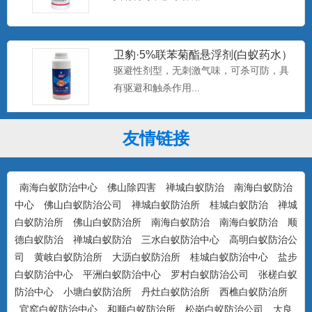
卫豹·5%联苯菊酯悬浮剂(白蚁药水）
驱避性剂型，无刺激气味，可杀可防，具
有驱避和触杀作用...
友情链接
康宇·白浪15%吡虫啉悬浮剂（白蚁
药）
防治对象：装修预防、活蚁杀灭、树木防
治...
南海白蚁防治中心
佛山除四害
禅城白蚁防治
南海白蚁防治
中心
佛山白蚁防治公司
禅城白蚁防治所
桂城白蚁防治
禅城
白蚁防治所
佛山白蚁防治所
南海白蚁防治
南海白蚁防治
顺
美国百户泰2.5%联苯菊酯悬浮剂
德白蚁防治
禅城白蚁防治
三水白蚁防治中心
高明白蚁防治公
产品特点：美国富美实公司出品，无刺激
司
黄岐白蚁防治所
大沥白蚁防治所
桂城白蚁防治中心
盐步
气味，可杀可防，具有驱避...
白蚁防治中心
平洲白蚁防治中心
罗村白蚁防治公司
张槎白蚁
防治中心
小塘白蚁防治所
丹灶白蚁防治所
西樵白蚁防治所
官窑白蚁防治中心
和顺白蚁防治所
松岗白蚁防治公司
大良