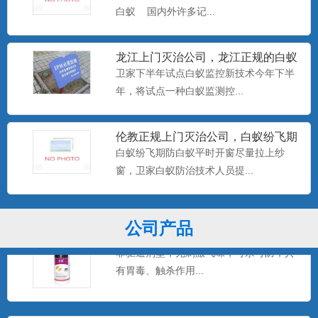
白蚁 国内外许多记...
美国百户泰2.5%联苯菊酯悬浮剂
龙江上门灭治公司，龙江正规的白蚁
产品特点：美国富美实公司出品，无刺激
防治中心，卫家下半年试点白
卫家下半年试点白蚁监控新技术今年下半
气味，可杀可防，具有驱避...
年，将试点一种白蚁监测控...
伦教正规上门灭治公司，白蚁纷飞期
美国百户喜10%联苯菊酯乳油
防白蚁平时开窗尽量拉上纱窗
白蚁纷飞期防白蚁平时开窗尽量拉上纱
产品特点：美国富美实公司出品，有刺激
窗，卫家白蚁防治技术人员提...
气味，具有驱避和触杀作用...
公司产品
卫豹·卫喜2.5%氟虫腈悬浮剂
非驱避剂型，无刺激气味，可杀可防，具
有胃毒、触杀作用...