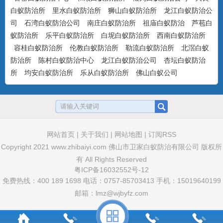
气味，可杀可防，具有驱避...
白蚁防治所
里水白蚁防治所
狮山白蚁防治所
龙江白蚁防治公
司
石湾白蚁防治公司
南庄白蚁防治所
祖庙白蚁防治
芦苞白
蚁防治所
乐平白蚁防治所
白坭白蚁防治所
西南白蚁防治所
美国百户喜10%联苯菊酯乳油
容桂白蚁防治所
伦教白蚁防治所
勒流白蚁防治所
北滘白蚁
产品特点：美国富美实公司出品，有刺激
防治所
陈村白蚁防治中心
龙江白蚁防治公司
杏坛白蚁防治
气味，具有驱避和触杀作用...
所
均安白蚁防治所
乐从白蚁防治所
佛山白蚁公司
卫豹·卫喜2.5%氟虫腈悬浮剂
非驱避剂型，无刺激气味，可杀可防，具
有胃毒、触杀作用...
网站首页
|
关于我们
|
网站地图
|
订阅RSS
Copyright 2021
www.zhibaiyi.com
佛山市卫家白蚁防治有限公司 版权所
有 All Rights Reserved
粤ICP备16032552号-12
卫豹·10%吡虫啉悬浮剂
免费热线：400 189 1698 电话：0757-85703413 手机：15019640199
非驱避性剂型，无刺激气味，可杀可防，
邮箱：lmz@wjbyfz.com
具有胃毒和触杀作用...