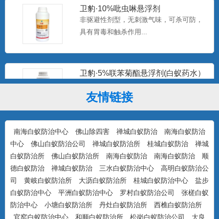
卫豹·10%吡虫啉悬浮剂
非驱避性剂型，无刺激气味，可杀可防，
具有胃毒和触杀作用...
卫豹·5%联苯菊酯悬浮剂(白蚁药水）
驱避性剂型，无刺激气味，可杀可防，具
有驱避和触杀作用...
友情链接
南海白蚁防治中心
佛山除四害
禅城白蚁防治
南海白蚁防治
康宇·白浪15%吡虫啉悬浮剂（白蚁
药）
中心
佛山白蚁防治公司
禅城白蚁防治所
桂城白蚁防治
禅城
防治对象：装修预防、活蚁杀灭、树木防
白蚁防治所
佛山白蚁防治所
南海白蚁防治
南海白蚁防治
顺
治...
德白蚁防治
禅城白蚁防治
三水白蚁防治中心
高明白蚁防治公
司
黄岐白蚁防治所
大沥白蚁防治所
桂城白蚁防治中心
盐步
白蚁防治中心
平洲白蚁防治中心
罗村白蚁防治公司
张槎白蚁
美国百户泰2.5%联苯菊酯悬浮剂
防治中心
小塘白蚁防治所
丹灶白蚁防治所
西樵白蚁防治所
产品特点：美国富美实公司出品，无刺激
官窑白蚁防治中心
和顺白蚁防治所
松岗白蚁防治公司
大良