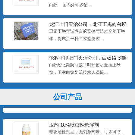
美国百户泰2.5%联苯菊酯悬浮剂
白蚁 国内外许多记...
产品特点：美国富美实公司出品，无刺激
气味，可杀可防，具有驱避...
龙江上门灭治公司，龙江正规的白蚁
防治中心，卫家下半年试点白
卫家下半年试点白蚁监控新技术今年下半
年，将试点一种白蚁监测控...
美国百户喜10%联苯菊酯乳油
产品特点：美国富美实公司出品，有刺激
气味，具有驱避和触杀作用...
伦教正规上门灭治公司，白蚁纷飞期
防白蚁平时开窗尽量拉上纱窗
白蚁纷飞期防白蚁平时开窗尽量拉上纱
窗，卫家白蚁防治技术人员提...
卫豹·卫喜2.5%氟虫腈悬浮剂
非驱避剂型，无刺激气味，可杀可防，具
公司产品
有胃毒、触杀作用...
卫豹·10%吡虫啉悬浮剂
非驱避性剂型，无刺激气味，可杀可防，