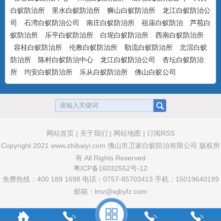
白蚁防治所
里水白蚁防治所
狮山白蚁防治所
龙江白蚁防治公
美国百户喜10%联苯菊酯乳油
司
石湾白蚁防治公司
南庄白蚁防治所
祖庙白蚁防治
芦苞白
产品特点：美国富美实公司出品，有刺激
蚁防治所
乐平白蚁防治所
白坭白蚁防治所
西南白蚁防治所
气味，具有驱避和触杀作用...
容桂白蚁防治所
伦教白蚁防治所
勒流白蚁防治所
北滘白蚁
防治所
陈村白蚁防治中心
龙江白蚁防治公司
杏坛白蚁防治
所
均安白蚁防治所
乐从白蚁防治所
佛山白蚁公司
卫豹·卫喜2.5%氟虫腈悬浮剂
非驱避剂型，无刺激气味，可杀可防，具
有胃毒、触杀作用...
网站首页
|
关于我们
|
网站地图
|
订阅RSS
Copyright 2021
www.zhibaiyi.com
佛山市卫家白蚁防治有限公司 版权所
卫豹·10%吡虫啉悬浮剂
有 All Rights Reserved
非驱避性剂型，无刺激气味，可杀可防，
粤ICP备16032552号-12
具有胃毒和触杀作用...
免费热线：400 189 1698 电话：0757-85703413 手机：15019640199
邮箱：lmz@wjbyfz.com
卫豹·5%联苯菊酯悬浮剂(白蚁药水）