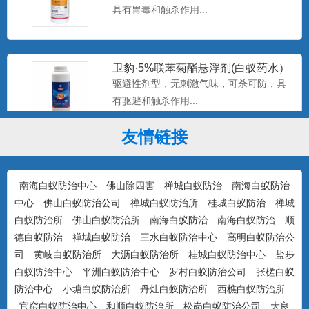
具有胃毒和触杀作用...
卫豹·5%联苯菊酯悬浮剂(白蚁药水）
驱避性剂型，无刺激气味，可杀可防，具
有驱避和触杀作用...
友情链接
康宇·白浪15%吡虫啉悬浮剂（白蚁
药）
防治对象：装修预防、活蚁杀灭、树木防
治...
南海白蚁防治中心
佛山除四害
禅城白蚁防治
南海白蚁防治
中心
佛山白蚁防治公司
禅城白蚁防治所
桂城白蚁防治
禅城
白蚁防治所
佛山白蚁防治所
南海白蚁防治
南海白蚁防治
顺
德白蚁防治
禅城白蚁防治
三水白蚁防治中心
高明白蚁防治公
美国百户泰2.5%联苯菊酯悬浮剂
司
黄岐白蚁防治所
大沥白蚁防治所
桂城白蚁防治中心
盐步
产品特点：美国富美实公司出品，无刺激
白蚁防治中心
平洲白蚁防治中心
罗村白蚁防治公司
张槎白蚁
气味，可杀可防，具有驱避...
防治中心
小塘白蚁防治所
丹灶白蚁防治所
西樵白蚁防治所
官窑白蚁防治中心
和顺白蚁防治所
松岗白蚁防治公司
大良