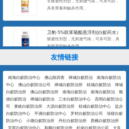
具有胃毒和触杀作用...
卫豹·5%联苯菊酯悬浮剂(白蚁药水）
驱避性剂型，无刺激气味，可杀可防，具
有驱避和触杀作用...
友情链接
康宇·白浪15%吡虫啉悬浮剂（白蚁
药）
防治对象：装修预防、活蚁杀灭、树木防
南海白蚁防治中心
佛山除四害
禅城白蚁防治
南海白蚁防治
治...
中心
佛山白蚁防治公司
禅城白蚁防治所
桂城白蚁防治
禅城
白蚁防治所
佛山白蚁防治所
南海白蚁防治
南海白蚁防治
顺
德白蚁防治
禅城白蚁防治
三水白蚁防治中心
高明白蚁防治公
司
黄岐白蚁防治所
大沥白蚁防治所
美国百户泰2.5%联苯菊酯悬浮剂
桂城白蚁防治中心
盐步
产品特点：美国富美实公司出品，无刺激
白蚁防治中心
平洲白蚁防治中心
罗村白蚁防治公司
张槎白蚁
气味，可杀可防，具有驱避...
防治中心
小塘白蚁防治所
丹灶白蚁防治所
西樵白蚁防治所
官窑白蚁防治中心
和顺白蚁防治所
松岗白蚁防治公司
大良