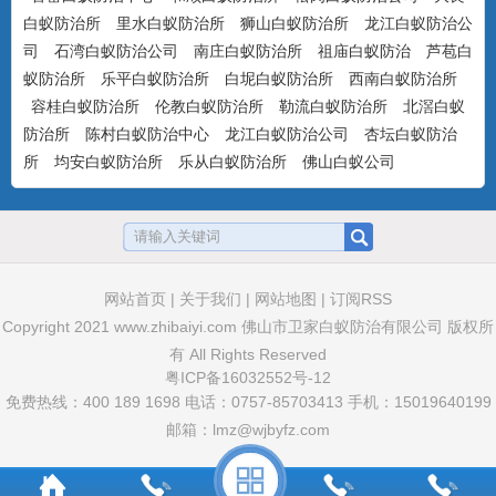
白蚁防治所
里水白蚁防治所
狮山白蚁防治所
龙江白蚁防治公
司
石湾白蚁防治公司
南庄白蚁防治所
祖庙白蚁防治
芦苞白
美国百户喜10%联苯菊酯乳油
蚁防治所
乐平白蚁防治所
白坭白蚁防治所
西南白蚁防治所
产品特点：美国富美实公司出品，有刺激
容桂白蚁防治所
伦教白蚁防治所
勒流白蚁防治所
北滘白蚁
气味，具有驱避和触杀作用...
防治所
陈村白蚁防治中心
龙江白蚁防治公司
杏坛白蚁防治
所
均安白蚁防治所
乐从白蚁防治所
佛山白蚁公司
卫豹·卫喜2.5%氟虫腈悬浮剂
非驱避剂型，无刺激气味，可杀可防，具
有胃毒、触杀作用...
网站首页
|
关于我们
|
网站地图
|
订阅RSS
Copyright 2021
www.zhibaiyi.com
佛山市卫家白蚁防治有限公司 版权所
卫豹·10%吡虫啉悬浮剂
有 All Rights Reserved
非驱避性剂型，无刺激气味，可杀可防，
粤ICP备16032552号-12
免费热线：400 189 1698 电话：0757-85703413 手机：15019640199
具有胃毒和触杀作用...
邮箱：lmz@wjbyfz.com