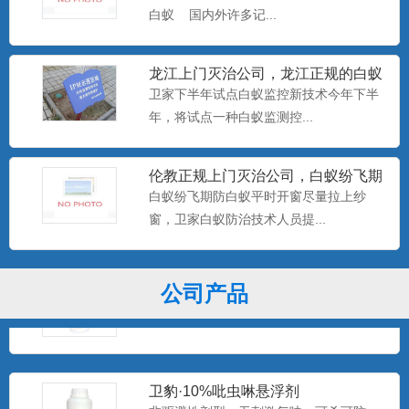
白蚁 国内外许多记...
美国百户泰2.5%联苯菊酯悬浮剂
产品特点：美国富美实公司出品，无刺激
气味，可杀可防，具有驱避...
龙江上门灭治公司，龙江正规的白蚁
防治中心，卫家下半年试点白
卫家下半年试点白蚁监控新技术今年下半
年，将试点一种白蚁监测控...
美国百户喜10%联苯菊酯乳油
产品特点：美国富美实公司出品，有刺激
伦教正规上门灭治公司，白蚁纷飞期
气味，具有驱避和触杀作用...
防白蚁平时开窗尽量拉上纱窗
白蚁纷飞期防白蚁平时开窗尽量拉上纱
窗，卫家白蚁防治技术人员提...
卫豹·卫喜2.5%氟虫腈悬浮剂
非驱避剂型，无刺激气味，可杀可防，具
公司产品
有胃毒、触杀作用...
卫豹·10%吡虫啉悬浮剂
非驱避性剂型，无刺激气味，可杀可防，