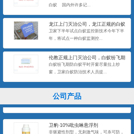
美国百户泰2.5%联苯菊酯悬浮剂
白蚁 国内外许多记...
产品特点：美国富美实公司出品，无刺激
气味，可杀可防，具有驱避...
龙江上门灭治公司，龙江正规的白蚁
防治中心，卫家下半年试点白
卫家下半年试点白蚁监控新技术今年下半
年，将试点一种白蚁监测控...
美国百户喜10%联苯菊酯乳油
产品特点：美国富美实公司出品，有刺激
伦教正规上门灭治公司，白蚁纷飞期
气味，具有驱避和触杀作用...
防白蚁平时开窗尽量拉上纱窗
白蚁纷飞期防白蚁平时开窗尽量拉上纱
窗，卫家白蚁防治技术人员提...
卫豹·卫喜2.5%氟虫腈悬浮剂
非驱避剂型，无刺激气味，可杀可防，具
公司产品
有胃毒、触杀作用...
卫豹·10%吡虫啉悬浮剂
非驱避性剂型，无刺激气味，可杀可防，