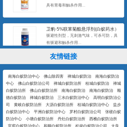
具有胃毒和触杀作用...
卫豹·5%联苯菊酯悬浮剂(白蚁药水）
驱避性剂型，无刺激气味，可杀可防，具
有驱避和触杀作用...
友情链接
康宇·白浪15%吡虫啉悬浮剂（白蚁
药）
防治对象：装修预防、活蚁杀灭、树木防
南海白蚁防治中心
佛山除四害
禅城白蚁防治
南海白蚁防治
治...
中心
佛山白蚁防治公司
禅城白蚁防治所
桂城白蚁防治
禅城
白蚁防治所
佛山白蚁防治所
南海白蚁防治
南海白蚁防治
顺
德白蚁防治
禅城白蚁防治
三水白蚁防治中心
高明白蚁防治公
美国百户泰2.5%联苯菊酯悬浮剂
司
黄岐白蚁防治所
大沥白蚁防治所
桂城白蚁防治中心
盐步
产品特点：美国富美实公司出品，无刺激
白蚁防治中心
平洲白蚁防治中心
罗村白蚁防治公司
张槎白蚁
气味，可杀可防，具有驱避...
防治中心
小塘白蚁防治所
丹灶白蚁防治所
西樵白蚁防治所
官窑白蚁防治中心
和顺白蚁防治所
松岗白蚁防治公司
大良