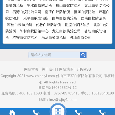
白蚁防治所
里水白蚁防治所
狮山白蚁防治所
龙江白蚁防治公
美国百户喜10%联苯菊酯乳油
司
石湾白蚁防治公司
南庄白蚁防治所
祖庙白蚁防治
芦苞白
产品特点：美国富美实公司出品，有刺激
蚁防治所
乐平白蚁防治所
白坭白蚁防治所
西南白蚁防治所
气味，具有驱避和触杀作用...
容桂白蚁防治所
伦教白蚁防治所
勒流白蚁防治所
北滘白蚁
防治所
陈村白蚁防治中心
龙江白蚁防治公司
杏坛白蚁防治
所
均安白蚁防治所
乐从白蚁防治所
佛山白蚁公司
卫豹·卫喜2.5%氟虫腈悬浮剂
非驱避剂型，无刺激气味，可杀可防，具
有胃毒、触杀作用...
网站首页
|
关于我们
|
网站地图
|
订阅RSS
Copyright 2021
www.zhibaiyi.com
佛山市卫家白蚁防治有限公司 版权所
卫豹·10%吡虫啉悬浮剂
有 All Rights Reserved
非驱避性剂型，无刺激气味，可杀可防，
粤ICP备16032552号-12
具有胃毒和触杀作用...
免费热线：400 189 1698 电话：0757-85703413 手机：15019640199
邮箱：lmz@wjbyfz.com
卫豹·5%联苯菊酯悬浮剂(白蚁药水）