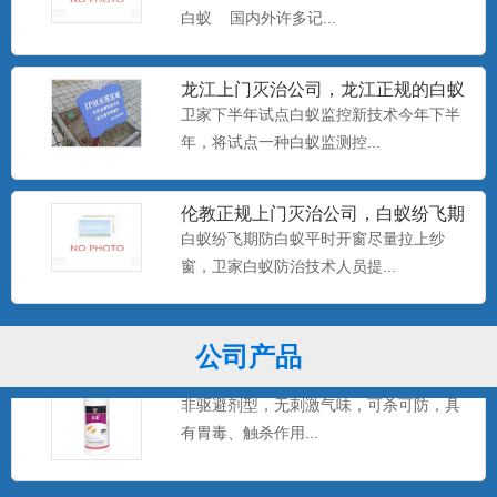
白蚁 国内外许多记...
美国百户泰2.5%联苯菊酯悬浮剂
龙江上门灭治公司，龙江正规的白蚁
产品特点：美国富美实公司出品，无刺激
防治中心，卫家下半年试点白
卫家下半年试点白蚁监控新技术今年下半
气味，可杀可防，具有驱避...
年，将试点一种白蚁监测控...
伦教正规上门灭治公司，白蚁纷飞期
美国百户喜10%联苯菊酯乳油
防白蚁平时开窗尽量拉上纱窗
白蚁纷飞期防白蚁平时开窗尽量拉上纱
产品特点：美国富美实公司出品，有刺激
窗，卫家白蚁防治技术人员提...
气味，具有驱避和触杀作用...
公司产品
卫豹·卫喜2.5%氟虫腈悬浮剂
非驱避剂型，无刺激气味，可杀可防，具
有胃毒、触杀作用...