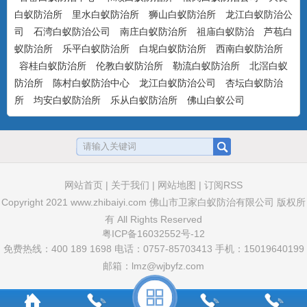
气味，可杀可防，具有驱避...
白蚁防治所
里水白蚁防治所
狮山白蚁防治所
龙江白蚁防治公
司
石湾白蚁防治公司
南庄白蚁防治所
祖庙白蚁防治
芦苞白
蚁防治所
乐平白蚁防治所
白坭白蚁防治所
西南白蚁防治所
容桂白蚁防治所
伦教白蚁防治所
勒流白蚁防治所
北滘白蚁
美国百户喜10%联苯菊酯乳油
产品特点：美国富美实公司出品，有刺激
防治所
陈村白蚁防治中心
龙江白蚁防治公司
杏坛白蚁防治
气味，具有驱避和触杀作用...
所
均安白蚁防治所
乐从白蚁防治所
佛山白蚁公司
卫豹·卫喜2.5%氟虫腈悬浮剂
非驱避剂型，无刺激气味，可杀可防，具
网站首页
|
关于我们
|
网站地图
|
订阅RSS
有胃毒、触杀作用...
Copyright 2021
www.zhibaiyi.com
佛山市卫家白蚁防治有限公司 版权所
有 All Rights Reserved
粤ICP备16032552号-12
卫豹·10%吡虫啉悬浮剂
免费热线：400 189 1698 电话：0757-85703413 手机：15019640199
非驱避性剂型，无刺激气味，可杀可防，
邮箱：lmz@wjbyfz.com
具有胃毒和触杀作用...