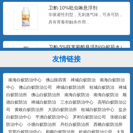
卫豹·10%吡虫啉悬浮剂
非驱避性剂型，无刺激气味，可杀可防，
具有胃毒和触杀作用...
卫豹·5%联苯菊酯悬浮剂(白蚁药水）
驱避性剂型，无刺激气味，可杀可防，具
友情链接
有驱避和触杀作用...
南海白蚁防治中心
佛山除四害
禅城白蚁防治
南海白蚁防治
康宇·白浪15%吡虫啉悬浮剂（白蚁
中心
佛山白蚁防治公司
禅城白蚁防治所
桂城白蚁防治
禅城
药）
防治对象：装修预防、活蚁杀灭、树木防
白蚁防治所
佛山白蚁防治所
南海白蚁防治
南海白蚁防治
顺
治...
德白蚁防治
禅城白蚁防治
三水白蚁防治中心
高明白蚁防治公
司
黄岐白蚁防治所
大沥白蚁防治所
桂城白蚁防治中心
盐步
白蚁防治中心
平洲白蚁防治中心
罗村白蚁防治公司
张槎白蚁
美国百户泰2.5%联苯菊酯悬浮剂
防治中心
小塘白蚁防治所
丹灶白蚁防治所
西樵白蚁防治所
产品特点：美国富美实公司出品，无刺激
官窑白蚁防治中心
和顺白蚁防治所
松岗白蚁防治公司
大良