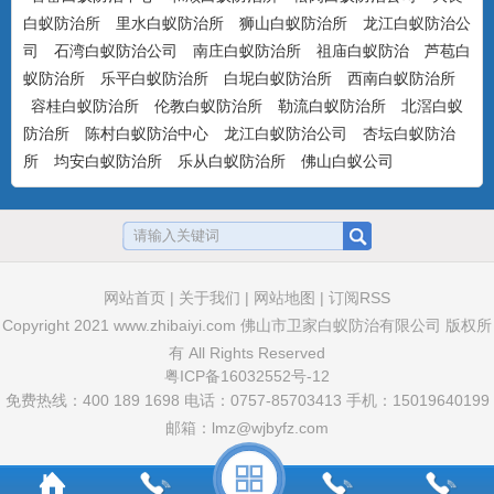
气味，可杀可防，具有驱避...
白蚁防治所
里水白蚁防治所
狮山白蚁防治所
龙江白蚁防治公
司
石湾白蚁防治公司
南庄白蚁防治所
祖庙白蚁防治
芦苞白
蚁防治所
乐平白蚁防治所
白坭白蚁防治所
西南白蚁防治所
美国百户喜10%联苯菊酯乳油
容桂白蚁防治所
伦教白蚁防治所
勒流白蚁防治所
北滘白蚁
产品特点：美国富美实公司出品，有刺激
防治所
陈村白蚁防治中心
龙江白蚁防治公司
杏坛白蚁防治
气味，具有驱避和触杀作用...
所
均安白蚁防治所
乐从白蚁防治所
佛山白蚁公司
卫豹·卫喜2.5%氟虫腈悬浮剂
非驱避剂型，无刺激气味，可杀可防，具
网站首页
|
关于我们
|
网站地图
|
订阅RSS
有胃毒、触杀作用...
Copyright 2021
www.zhibaiyi.com
佛山市卫家白蚁防治有限公司 版权所
有 All Rights Reserved
粤ICP备16032552号-12
卫豹·10%吡虫啉悬浮剂
免费热线：400 189 1698 电话：0757-85703413 手机：15019640199
非驱避性剂型，无刺激气味，可杀可防，
邮箱：lmz@wjbyfz.com
具有胃毒和触杀作用...