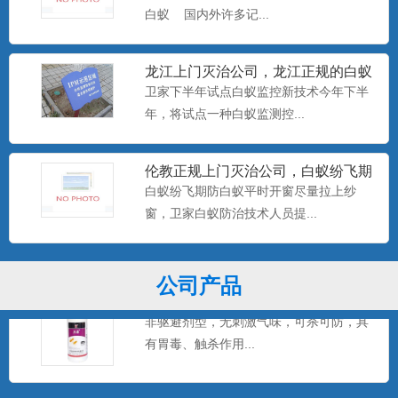
白蚁 国内外许多记...
美国百户泰2.5%联苯菊酯悬浮剂
龙江上门灭治公司，龙江正规的白蚁
产品特点：美国富美实公司出品，无刺激
防治中心，卫家下半年试点白
卫家下半年试点白蚁监控新技术今年下半
气味，可杀可防，具有驱避...
年，将试点一种白蚁监测控...
伦教正规上门灭治公司，白蚁纷飞期
美国百户喜10%联苯菊酯乳油
防白蚁平时开窗尽量拉上纱窗
白蚁纷飞期防白蚁平时开窗尽量拉上纱
产品特点：美国富美实公司出品，有刺激
窗，卫家白蚁防治技术人员提...
气味，具有驱避和触杀作用...
公司产品
卫豹·卫喜2.5%氟虫腈悬浮剂
非驱避剂型，无刺激气味，可杀可防，具
有胃毒、触杀作用...