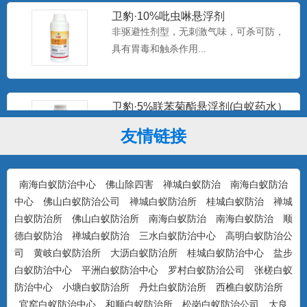
卫豹·10%吡虫啉悬浮剂
非驱避性剂型，无刺激气味，可杀可防，
具有胃毒和触杀作用...
卫豹·5%联苯菊酯悬浮剂(白蚁药水）
驱避性剂型，无刺激气味，可杀可防，具
友情链接
有驱避和触杀作用...
南海白蚁防治中心
佛山除四害
禅城白蚁防治
南海白蚁防治
康宇·白浪15%吡虫啉悬浮剂（白蚁
中心
佛山白蚁防治公司
禅城白蚁防治所
桂城白蚁防治
禅城
药）
防治对象：装修预防、活蚁杀灭、树木防
白蚁防治所
佛山白蚁防治所
南海白蚁防治
南海白蚁防治
顺
治...
德白蚁防治
禅城白蚁防治
三水白蚁防治中心
高明白蚁防治公
司
黄岐白蚁防治所
大沥白蚁防治所
桂城白蚁防治中心
盐步
白蚁防治中心
平洲白蚁防治中心
罗村白蚁防治公司
张槎白蚁
美国百户泰2.5%联苯菊酯悬浮剂
防治中心
小塘白蚁防治所
丹灶白蚁防治所
西樵白蚁防治所
产品特点：美国富美实公司出品，无刺激
官窑白蚁防治中心
和顺白蚁防治所
松岗白蚁防治公司
大良